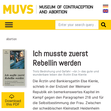
abortion
Ich musste zuerst
Rebellin werden
Trotz Bedrohung und Gefahr -<br /> das gute und
wunderbare leben der Ärztin Else Kienle
Die Ärztin und Bankiersgattin Else Kienle,
schrieb in der Endzeit der Weimarer
Republik ein bemerkenswertes Kapitel im
Kampf gegen den Paragraphen 218 und für
Download
die Selbstbestimmung der Frau. Zwischen
this PDF
der schwäbischen Kleinstadt Heidenheim