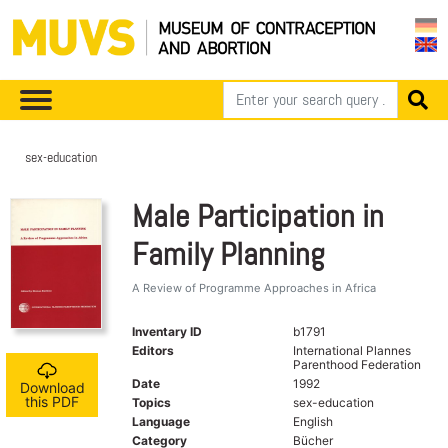
sex-education
Male Participation in
Family Planning
A Review of Programme Approaches in Africa
Inventary ID
b1791
Editors
International Plannes
Parenthood Federation
Date
1992
Download
this PDF
Topics
sex-education
Language
English
Category
Bücher