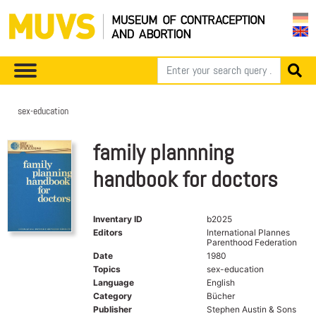
sex-education
family plannning
handbook for doctors
Inventary ID
b2025
Editors
International Plannes
Parenthood Federation
Date
1980
Topics
sex-education
Language
English
Category
Bücher
Publisher
Stephen Austin & Sons