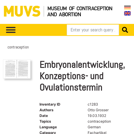
contraception
Embryonalentwicklung,
Konzeptions- und
Ovulationstermin
Inventary ID
c1283
Authors
Otto Grosser
Date
19.03.1932
Topics
contraception
Language
German
Category
Fachartikel