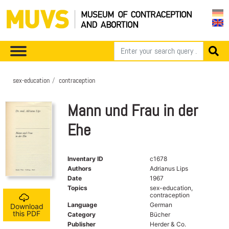
sex-education
contraception
Mann und Frau in der
Ehe
Inventary ID
c1678
Authors
Adrianus Lips
Date
1967
Topics
sex-education,
contraception
Language
German
Download
this PDF
Category
Bücher
Publisher
Herder & Co.