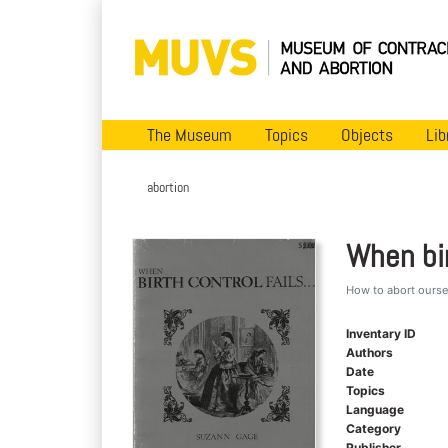
The Museum
Topics
Objects
Lib
abortion
When bir
How to abort ourse
Inventary ID
Authors
Date
Topics
Language
Category
Publisher