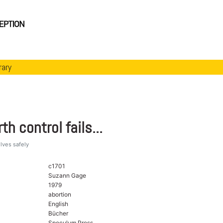
rary
th control fails...
lves safely
c1701
Suzann Gage
1979
abortion
English
Bücher
Speculum Press