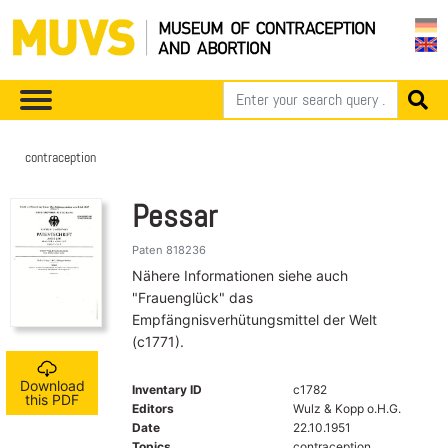
contraception
Pessar
Paten 818236
Nähere Informationen siehe auch
"Frauenglück" das
Empfängnisverhütungsmittel der Welt
(c1771).
Download
Inventary ID
c1782
this PDF
Editors
Wulz & Kopp o.H.G.
Date
22.10.1951
Topics
contraception