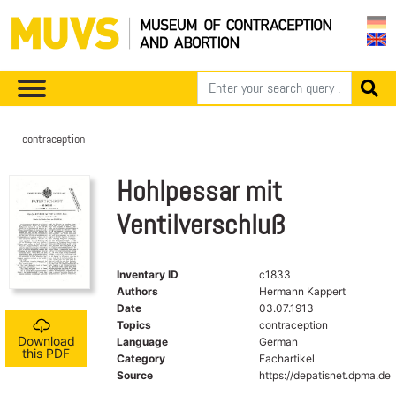
contraception
Hohlpessar mit
Ventilverschluß
Inventary ID
c1833
Authors
Hermann Kappert
Date
03.07.1913
Topics
contraception
Download
Language
German
this PDF
Category
Fachartikel
Source
https://depatisnet.dpma.de