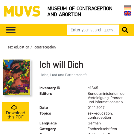
sex-education
contraception
Ich will Dich
Liebe, Lust und Partnerschaft
Inventary ID
c1845
Editors
Bundesministerium der
Verteidigung. Presse-
und Informationsstab
Date
01.11.2017
Download
Topics
sex-education,
this PDF
contraception
Language
German
Category
Fachzeitschriften