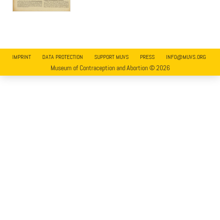
IMPRINT
DATA PROTECTION
SUPPORT MUVS
PRESS
INFO@MUVS.ORG
Museum of Contraception and Abortion © 2026