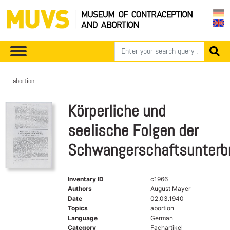
abortion
Körperliche und
seelische Folgen der
Schwangerschaftsunterb
Inventary ID
c1966
Authors
August Mayer
Date
02.03.1940
Topics
abortion
Language
German
Category
Fachartikel