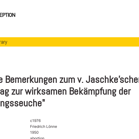
rary
he Bemerkungen zum v. Jaschke'sche
lag zur wirksamen Bekämpfung der
ungsseuche"
c1976
Friedrich Lönne
1950
abortion