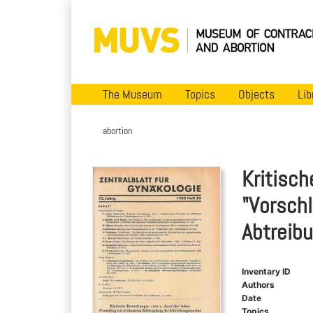
The Museum
Topics
Objects
Lib
abortion
Kritisc
"Vorsch
Abtreib
Inventary ID
Authors
Date
Topics