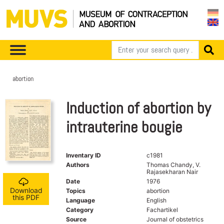
abortion
Induction of abortion by
intrauterine bougie
Inventary ID
c1981
Authors
Thomas Chandy, V.
Rajasekharan Nair
Date
1976
Download
Topics
abortion
this PDF
Language
English
Category
Fachartikel
Source
Journal of obstetrics