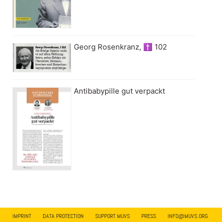
Georg Rosenkranz, ✝ 102
Antibabypille gut verpackt
IMPRINT
DATA PROTECTION
SUPPORT MUVS
PRESS
INFO@MUVS.ORG