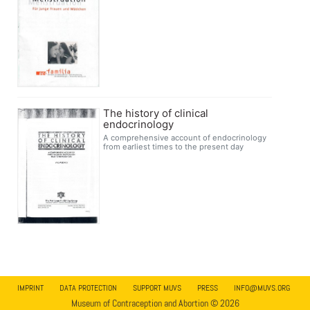
The history of clinical
endocrinology
A comprehensive account of endocrinology
from earliest times to the present day
IMPRINT
DATA PROTECTION
SUPPORT MUVS
PRESS
INFO@MUVS.ORG
Museum of Contraception and Abortion © 2026