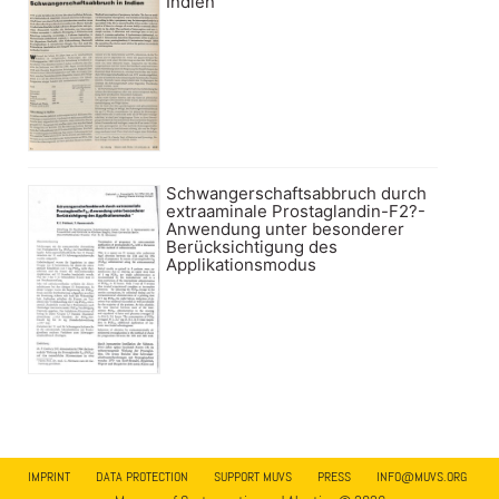
Indien
Schwangerschaftsabbruch durch
extraaminale Prostaglandin-F2?-
Anwendung unter besonderer
Berücksichtigung des
Applikationsmodus
IMPRINT
DATA PROTECTION
SUPPORT MUVS
PRESS
INFO@MUVS.ORG