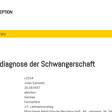
rary
hdiagnose der Schwangerschaft
c2234
Jules Samuels
20.08.1937
abortion
German
Fachartikel
J.F. Lehmannsverlag
Münchener Medizinische Wochenschrift , 84. Jahrgang , Nr. 34