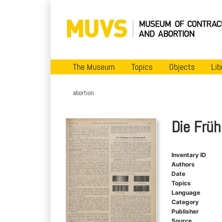
The Museum
Topics
Objects
Lib
abortion
Die Frü
Inventary ID
Authors
Date
Topics
Language
Category
Publisher
Source