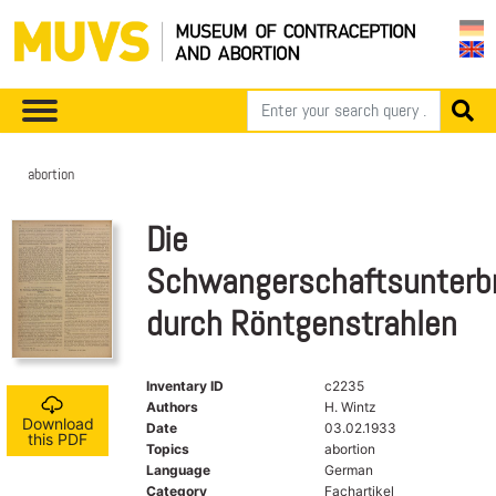
abortion
Die
Schwangerschaftsunterb
durch Röntgenstrahlen
Inventary ID
c2235
Authors
H. Wintz
Download
Date
03.02.1933
this PDF
Topics
abortion
Language
German
Category
Fachartikel