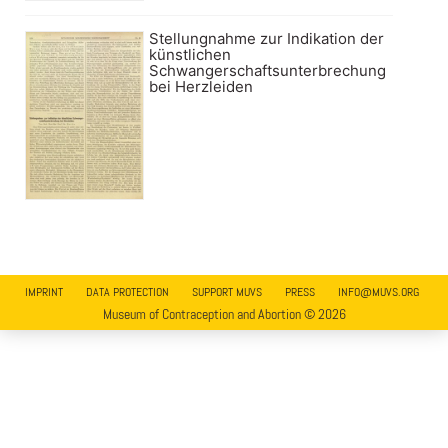
Stellungnahme zur Indikation der
künstlichen
Schwangerschaftsunterbrechung
bei Herzleiden
IMPRINT
DATA PROTECTION
SUPPORT MUVS
PRESS
INFO@MUVS.ORG
Museum of Contraception and Abortion © 2026