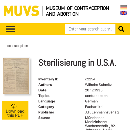
contraception
Sterilisierung in U.S.A.
Inventary ID
c2254
Authors
Wilhelm Schmitz
Date
20.12.1935
Topics
contraception
Language
German
Category
Fachartikel
Download
Publisher
J.F. Lehmannsverlag
this PDF
Source
Münchener
Medizinische
Wochenschrift , 82.
Jahrgang , Nr. 51