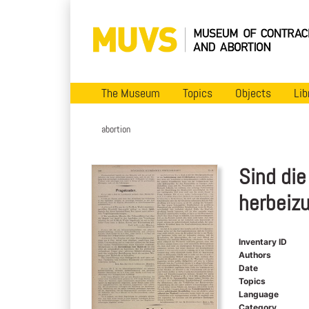
The Museum
Topics
Objects
Lib
abortion
Sind die
herbeiz
Inventary ID
Authors
Date
Topics
Language
Category