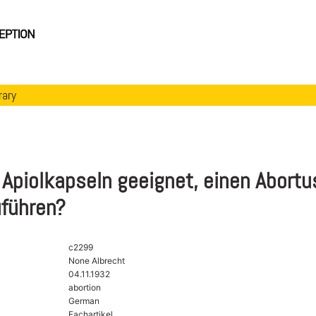
rary
 Apiolkapseln geeignet, einen Abortu
uführen?
c2299
None Albrecht
04.11.1932
abortion
German
Fachartikel