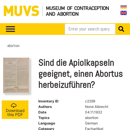
abortion
Sind die Apiolkapseln
geeignet, einen Abortus
herbeizuführen?
Inventary ID
c2299
Authors
None Albrecht
Download
Date
04.11.1932
this PDF
Topics
abortion
Language
German
Category
Fachartikel