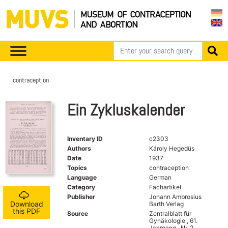
contraception
Ein Zykluskalender
Inventary ID
c2303
Authors
Károly Hegedüs
Date
1937
Topics
contraception
Language
German
Category
Fachartikel
Publisher
Johann Ambrosius
Download
Barth Verlag
this PDF
Source
Zentralblatt für
Gynäkologie , 61.
Jahrgang , Nr. 2