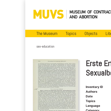
The Museum
Topics
Objects
Lib
sex-education
Erste Er
Sexualb
Inventary ID
Authors
Date
Topics
Language
Category