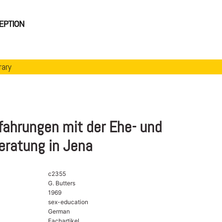
rary
fahrungen mit der Ehe- und
eratung in Jena
c2355
G. Butters
1969
sex-education
German
Fachartikel