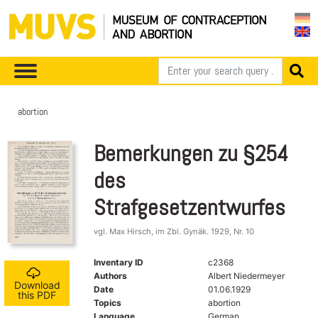
abortion
Bemerkungen zu §254
des
Strafgesetzentwurfes
vgl. Max Hirsch, im Zbl. Gynäk. 1929, Nr. 10
Inventary ID
c2368
Authors
Albert Niedermeyer
Download
Date
01.06.1929
this PDF
Topics
abortion
Language
German