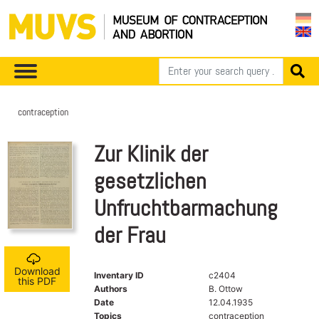
contraception
Zur Klinik der
gesetzlichen
Unfruchtbarmachung
der Frau
Download
Inventary ID
c2404
this PDF
Authors
B. Ottow
Date
12.04.1935
Topics
contraception