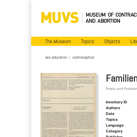
The Museum
Topics
Objects
Lib
sex-education
contraception
Familie
Praxis und Proble
Inventary ID
Authors
Date
Topics
Language
Category
Publisher