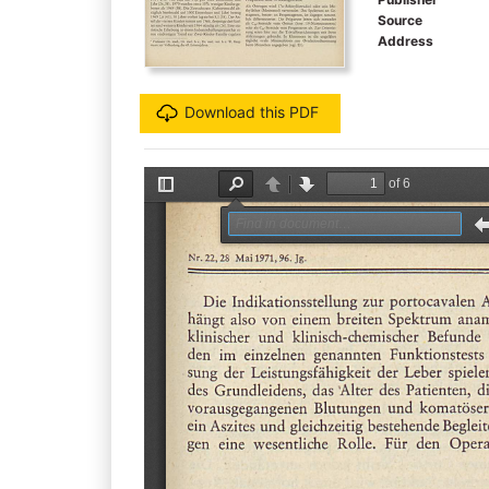
Source
Address
Download this PDF