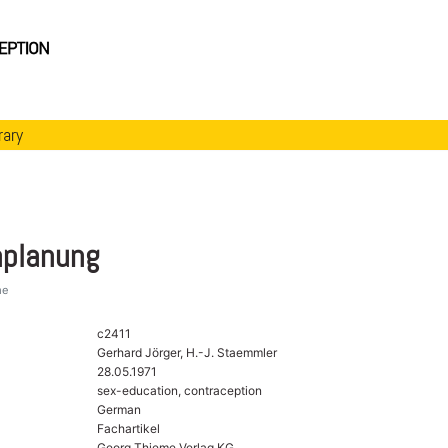
rary
nplanung
me
c2411
Gerhard Jörger, H.-J. Staemmler
28.05.1971
sex-education, contraception
German
Fachartikel
Georg Thieme Verlag KG