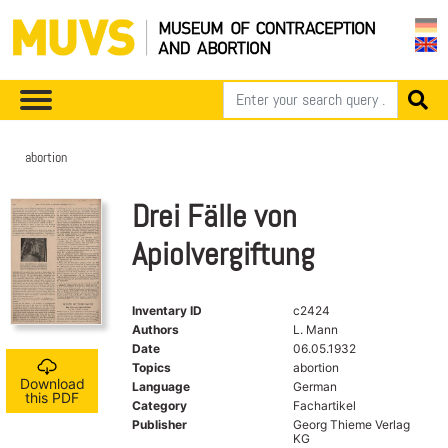
abortion
Drei Fälle von
Apiolvergiftung
Inventary ID
c2424
Authors
L. Mann
Date
06.05.1932
Topics
abortion
Download
Language
German
this PDF
Category
Fachartikel
Publisher
Georg Thieme Verlag
KG