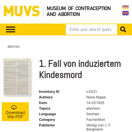
abortion
1. Fall von induziertem
Kindesmord
Inventary ID
c2431
Authors
None Nippe
Date
14.05.1925
Topics
abortion
Download
Language
German
this PDF
Category
Fachartikel
Publisher
Verlag von J. F.
Bergmann