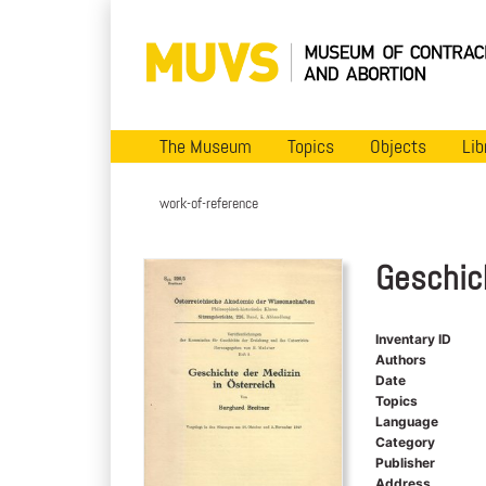
The Museum
Topics
Objects
Lib
work-of-reference
Geschich
Inventary ID
Authors
Date
Topics
Language
Category
Publisher
Address