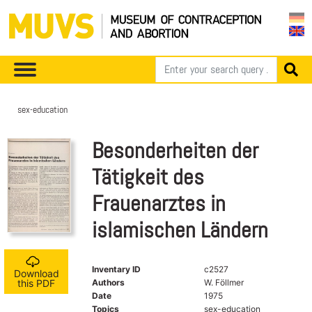
sex-education
Besonderheiten der
Tätigkeit des
Frauenarztes in
islamischen Ländern
Inventary ID
c2527
Download
Authors
W. Föllmer
this PDF
Date
1975
Topics
sex-education