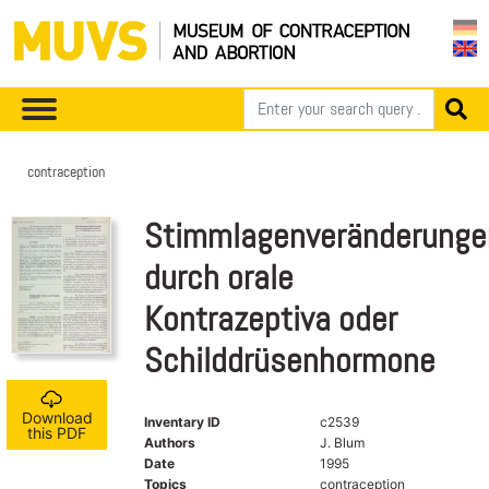
contraception
Stimmlagenveränderunge
durch orale
Kontrazeptiva oder
Schilddrüsenhormone
Download
Inventary ID
c2539
this PDF
Authors
J. Blum
Date
1995
Topics
contraception