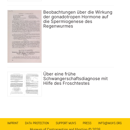
Beobachtungen über die Wirkung
der gonadotropen Hormone auf
die Spermiogenese des
Regenwurmes
Über eine frühe
Schwangerschaftsdiagnose mit
Hilfe des Froschtestes
IMPRINT
DATA PROTECTION
SUPPORT MUVS
PRESS
INFO@MUVS.ORG
Museum of Contraception and Abortion © 2026