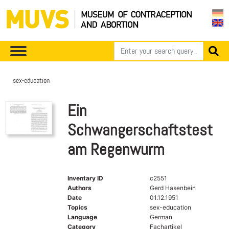
sex-education
Ein
Schwangerschaftstest
am Regenwurm
Inventary ID
c2551
Authors
Gerd Hasenbein
Date
01.12.1951
Topics
sex-education
Language
German
Category
Fachartikel