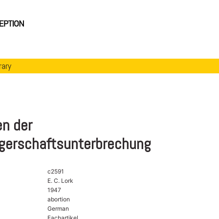
rary
n der
erschaftsunterbrechung
c2591
E. C. Lork
1947
abortion
German
Fachartikel