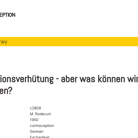
rary
ionsverhütung - aber was können wi
en?
c2808
M. Rodecurt
1950
contraception
German
Fachartikel