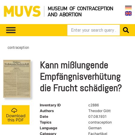
contraception
Kann mißlungende
Empfängnisverhütung
die Frucht schädigen?
Inventary ID
c2886
Authors
Theodor Gött
Download
Date
07.08.1931
this PDF
Topics
contraception
Language
German
Category
Fachartikel