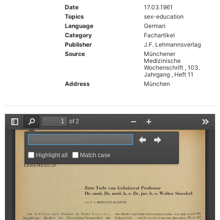
Date
17.03.1961
Topics
sex-education
Language
German
Category
Fachartikel
Publisher
J.F. Lehmannsverlag
Source
Münchener
Medizinische
Wochenschrift , 103.
Jahrgang , Heft 11
Address
München