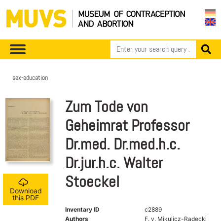
sex-education
Zum Tode von
Geheimrat Professor
Dr.med. Dr.med.h.c.
Dr.jur.h.c. Walter
Stoeckel
Download
this PDF
Inventary ID
c2889
Authors
F. v. Mikulicz-Radecki