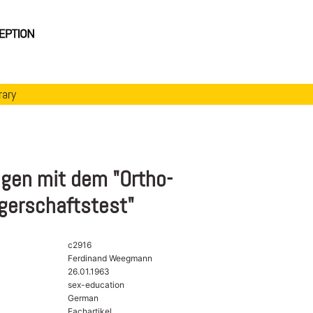
rary
ngen mit dem "Ortho-
erschaftstest"
c2916
Ferdinand Weegmann
26.01.1963
sex-education
German
Fachartikel