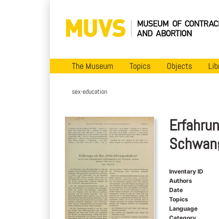
The Museum
Topics
Objects
Lib
sex-education
Erfahru
Schwang
Inventary ID
Authors
Date
Topics
Language
Category