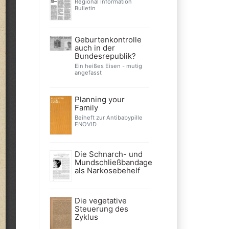
Regional Information
Bulletin
Geburtenkontrolle
auch in der
Bundesrepublik?
Ein heißes Eisen - mutig
angefasst
Planning your
Family
Beiheft zur Antibabypille
ENOVID
Die Schnarch- und
Mundschließbandage
als Narkosebehelf
Die vegetative
Steuerung des
Zyklus