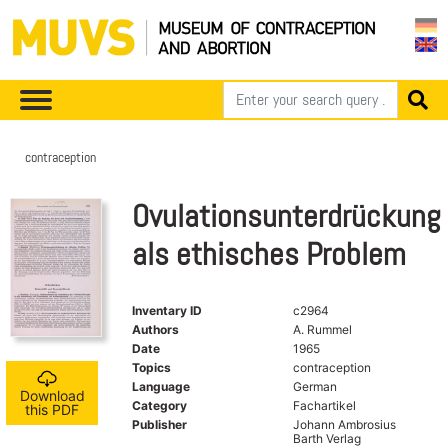
contraception
Ovulationsunterdrückung
als ethisches Problem
Inventary ID
c2964
Authors
A. Rummel
Date
1965
Topics
contraception
Language
German
Download
Category
Fachartikel
this PDF
Publisher
Johann Ambrosius
Barth Verlag