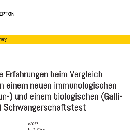
rary
e Erfahrungen beim Vergleich
n einem neuen immunologischen
n-) und einem biologischen (Galli-
-) Schwangerschaftstest
c2967
H. D. Rösel