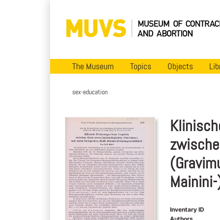
The Museum
Topics
Objects
Lib
sex-education
Klinisch
zwische
(Gravimu
Mainini
Inventary ID
Authors