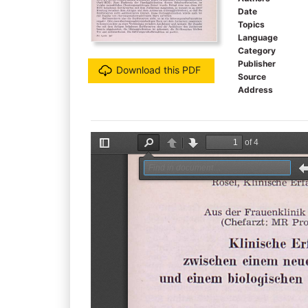
Date
Topics
Language
Category
Publisher
Download this PDF
Source
Address