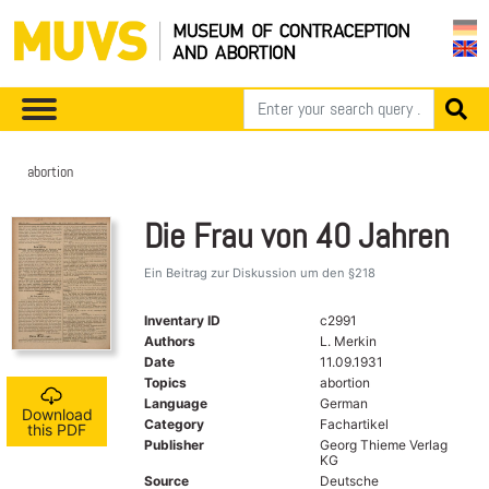
abortion
Die Frau von 40 Jahren
Ein Beitrag zur Diskussion um den §218
Inventary ID
c2991
Authors
L. Merkin
Date
11.09.1931
Topics
abortion
Language
German
Download
Category
Fachartikel
this PDF
Publisher
Georg Thieme Verlag
KG
Source
Deutsche