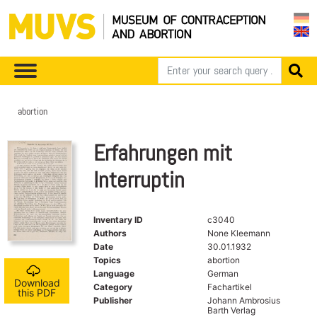
abortion
Erfahrungen mit
Interruptin
Inventary ID
c3040
Authors
None Kleemann
Date
30.01.1932
Topics
abortion
Language
German
Download
Category
Fachartikel
this PDF
Publisher
Johann Ambrosius
Barth Verlag