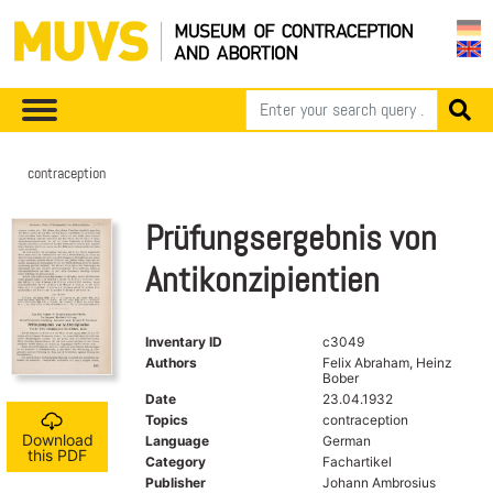
contraception
Prüfungsergebnis von
Antikonzipientien
Inventary ID
c3049
Authors
Felix Abraham, Heinz
Bober
Date
23.04.1932
Topics
contraception
Download
Language
German
this PDF
Category
Fachartikel
Publisher
Johann Ambrosius