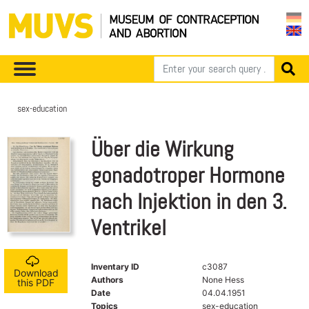
sex-education
Über die Wirkung
gonadotroper Hormone
nach Injektion in den 3.
Ventrikel
Inventary ID
c3087
Download
Authors
None Hess
this PDF
Date
04.04.1951
Topics
sex-education