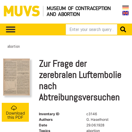
abortion
Zur Frage der
zerebralen Luftembolie
nach
Abtreibungsversuchen
Download
Inventary ID
c3146
this PDF
Authors
G. Haselhorst
Date
29.06.1928
Topics
abortion