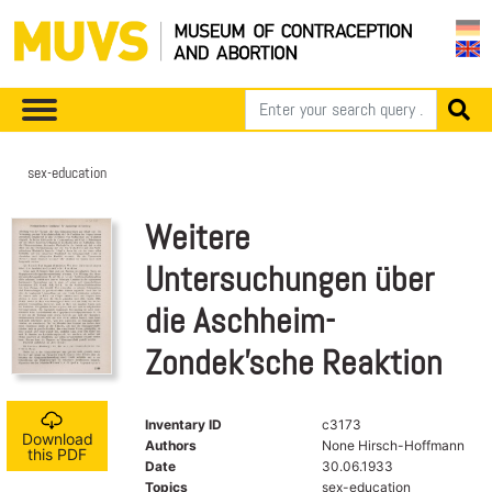
sex-education
Weitere
Untersuchungen über
die Aschheim-
Zondek'sche Reaktion
Inventary ID
c3173
Download
Authors
None Hirsch-Hoffmann
this PDF
Date
30.06.1933
Topics
sex-education