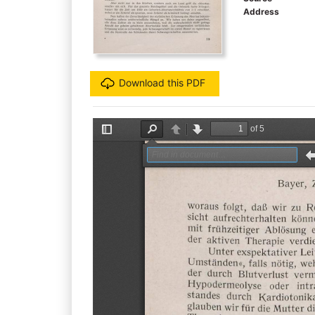
Address
Download this PDF