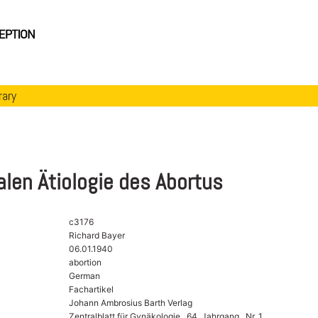
rary
alen Ätiologie des Abortus
c3176
Richard Bayer
06.01.1940
abortion
German
Fachartikel
Johann Ambrosius Barth Verlag
Zentralblatt für Gynäkologie , 64. Jahrgang , Nr. 1