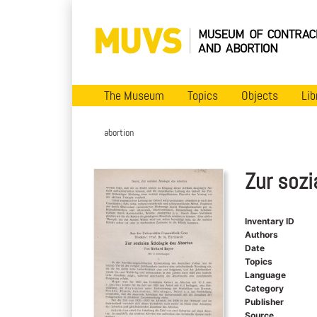
The Museum
Topics
Objects
Lib
abortion
Zur sozi
Inventary ID
Authors
Date
Topics
Language
Category
Publisher
Source