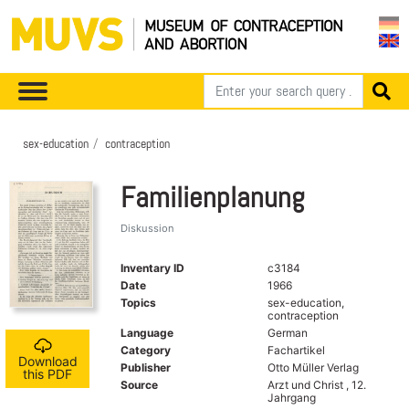
sex-education
contraception
Familienplanung
Diskussion
Inventary ID
c3184
Date
1966
Topics
sex-education,
contraception
Language
German
Category
Fachartikel
Download
Publisher
Otto Müller Verlag
this PDF
Source
Arzt und Christ , 12.
Jahrgang