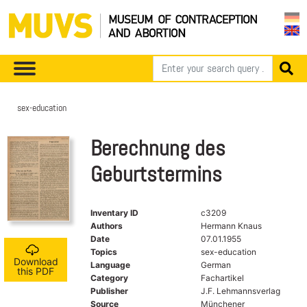
sex-education
Berechnung des
Geburtstermins
Inventary ID
c3209
Authors
Hermann Knaus
Date
07.01.1955
Topics
sex-education
Download
Language
German
this PDF
Category
Fachartikel
Publisher
J.F. Lehmannsverlag
Source
Münchener