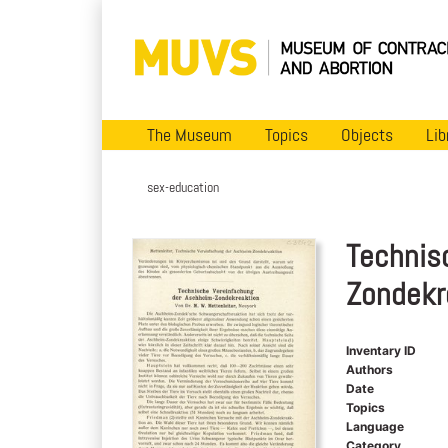
The Museum
Topics
Objects
Lib
sex-education
Technis
Zondekr
Inventary ID
Authors
Date
Topics
Language
Category