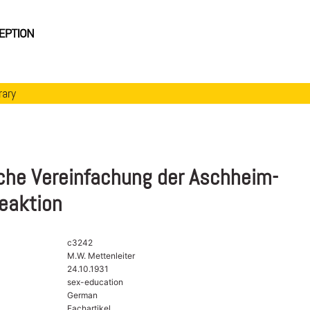
rary
che Vereinfachung der Aschheim-
eaktion
c3242
M.W. Mettenleiter
24.10.1931
sex-education
German
Fachartikel