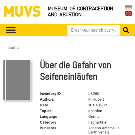
abortion
Über die Gefahr von
Seifeneinläufen
Inventary ID
c3260
Authors
R. Hubert
Date
16.04.1932
Topics
abortion
Language
German
Category
Fachartikel
Publisher
Johann Ambrosius
Barth Verlag