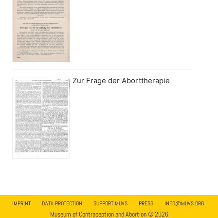
Zur Frage der Aborttherapie
IMPRINT
DATA PROTECTION
SUPPORT MUVS
PRESS
INFO@MUVS.ORG
Museum of Contraception and Abortion © 2026