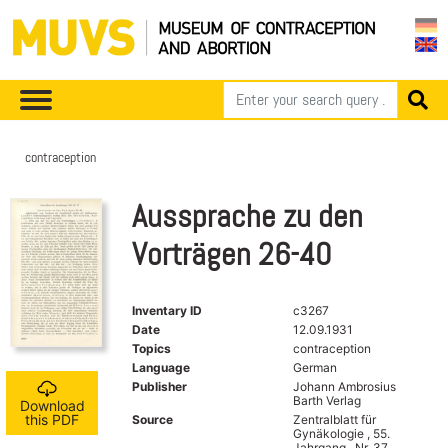
contraception
Aussprache zu den
Vorträgen 26-40
Inventary ID
c3267
Date
12.09.1931
Topics
contraception
Language
German
Publisher
Johann Ambrosius
Barth Verlag
Download
this PDF
Source
Zentralblatt für
Gynäkologie , 55.
Jahrgang , Nr. 37